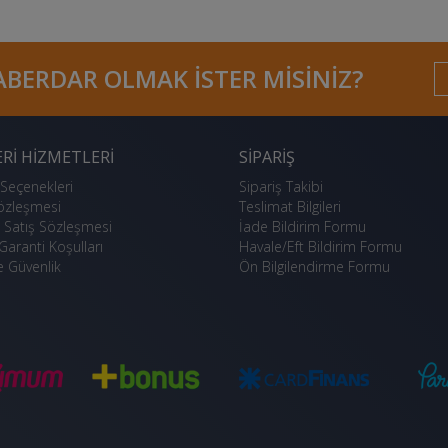
BERDAR OLMAK ISTER MISINIZ?
RI HIZMETLERI
SIPARIŞ
eçenekleri
Sipariş Takibi
Sözleşmesi
Teslimat Bilgileri
 Satış Sözleşmesi
İade Bildirim Formu
Garanti Koşulları
Havale/Eft Bildirim Formu
ve Güvenlik
Ön Bilgilendirme Formu