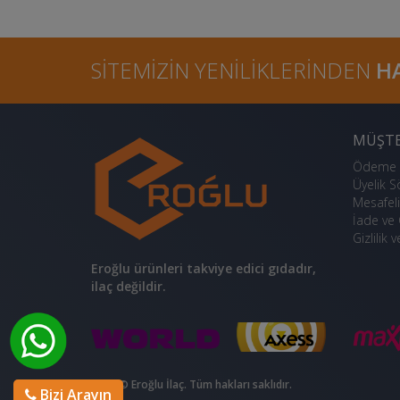
SITEMIZIN YENILIKLERINDEN
HA
MÜŞTE
Ödeme S
Üyelik 
Mesafeli
İade ve 
Gizlilik 
Eroğlu ürünleri takviye edici gıdadır,
ilaç değildir.
2016 © Eroğlu İlaç. Tüm hakları saklıdır.
Bizi Arayın