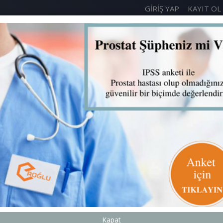
GIRIŞ YAP
KAYIT OL
RUMSAL
ÜRÜNLERIMIZ
ECZANELER
HASTALIKLAR
Kapat