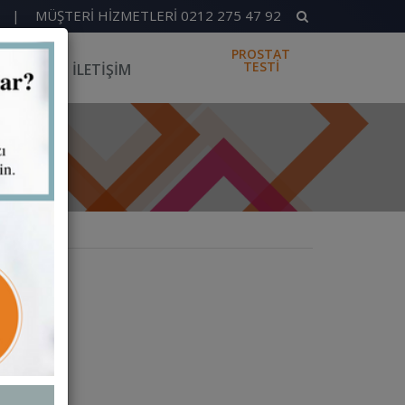
|
MÜŞTERI HIZMETLERI 0212 275 47 92
PROSTAT
TESTİ
BİTKİLER
ILETIŞIM