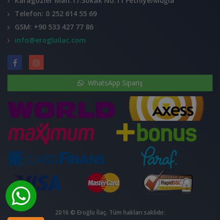
Karagözler Mah.17.Sokak No:11 Fethiye/Muğla
Telefon: 0 252 614 55 69
GSM: +90 533 427 77 86
info@erogluilac.com
WhatsApp Sipariş
2016 © Eroğlu İlaç. Tüm hakları saklıdır.