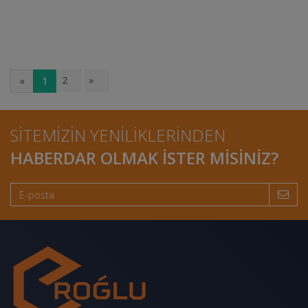
2
»
«
1
SITEMIZIN YENILIKLERINDEN
HABERDAR OLMAK ISTER MISINIZ?