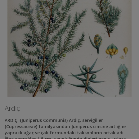
Ardıç
ARDIÇ (Juniperus Communis) Ardıç, servigiller
(Cupressaceae) familyasından Juniperus cinsine ait iğne
yapraklı ağaç ve çalı formundaki taksonların ortak adı.
İğne yapraklar 1,5 cm. uzunluğunda dipleri geniş, uçlara